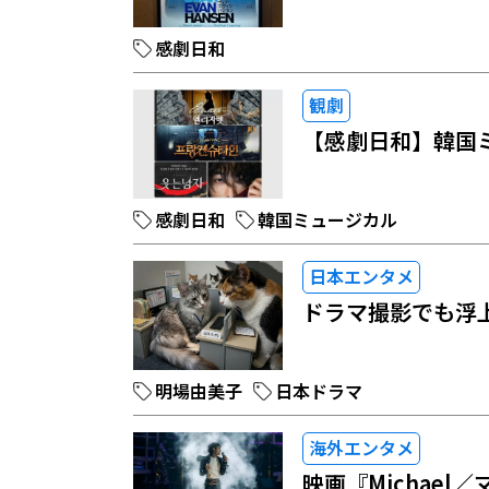
感劇日和
観劇
【感劇日和】韓国
感劇日和
韓国ミュージカル
日本エンタメ
ドラマ撮影でも浮
明場由美子
日本ドラマ
海外エンタメ
映画『Michae