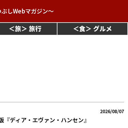
つぶしWebマガジン～
＜
旅
＞
＜
食
＞
2026/08/07
本版『ディア・エヴァン・ハンセン』