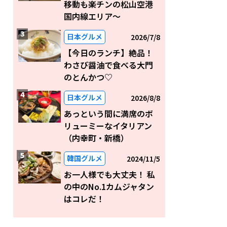
移動も楽チンの松山空港
国内線エリア～
日本グルメ
2026/7/8
【今日のランチ】絶品！
わさび醤油で食べる大門
のとんかつ♡
日本グルメ
2026/8/8
あっという間に満席のボ
リューミーなイタリアン
（内幸町・新橋）
韓国グルメ
2024/11/5
お一人様でも大丈夫！ 私
の中のNo.1カムジャタン
はコレだ！