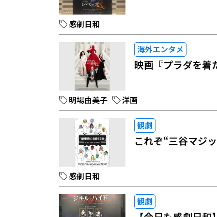
感劇日和
海外エンタメ
映画『プラダを着
明場由美子
洋画
観劇
これぞ“三谷マジッ
感劇日和
観劇
【今日も感劇日和