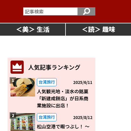
＜
美
＞
＜
読
＞
人気記事ランキング
台湾旅行
2025/6/11
人気観光地・淡水の銘菓
「新建成餅店」が日系商
業施設に出店！
台湾旅行
2025/8/12
松山空港で暇つぶし！ 〜