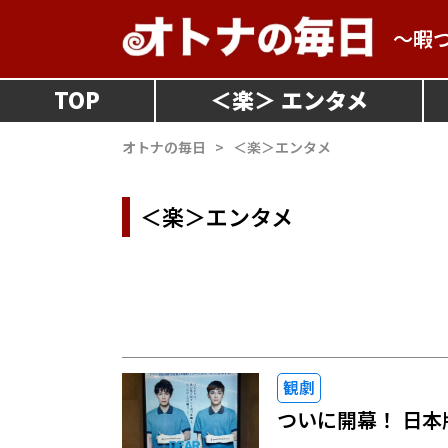
～暇
TOP
＜
楽
＞
オトナの毎日
>
＜楽＞エンタメ
＜楽＞エンタメ
観劇
ついに開幕！ 日