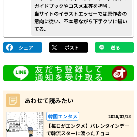
ガイドブックやコスメ本等を担当。
当サイトのイラストエッセーでは原作者の
意向に従い、不本意ながら下手クソに描い
てる。
シェア
ポスト
送る
あわせて読みたい
韓国エンタメ
2026/02/13
【毎日がエンタメ】バレンタインデー
で韓流スターに渡ったチョコ