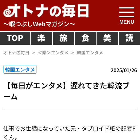
～暇つぶしWebマガジン～
TOP
楽
旅
食
美
読
オトナの毎日
>
＜楽＞エンタメ
>
韓国エンタメ
韓国エンタメ
2025/01/26
【毎日がエンタメ】遅れてきた韓流ブ
ーム
仕事でお世話になっていた元・タブロイド紙の記者F
くん。