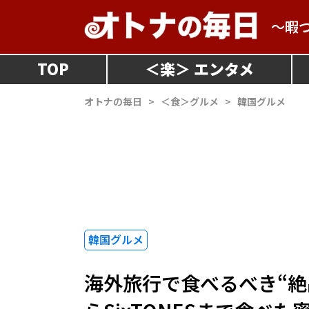
～暇
TOP
＜
楽
＞
オトナの毎日
>
＜食＞グルメ
>
韓国グルメ
韓国グルメ
海外旅行で食べるべき“絶