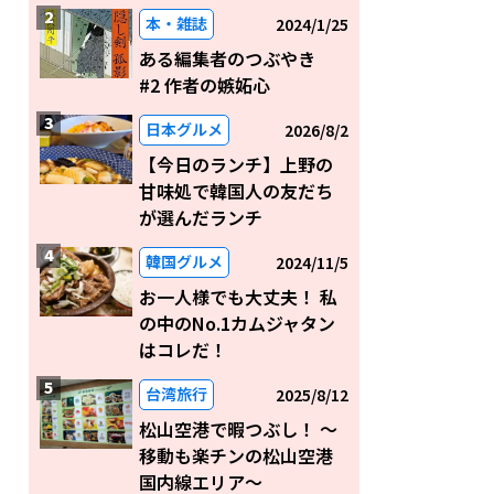
本・雑誌
2024/1/25
ある編集者のつぶやき
#2 作者の嫉妬心
日本グルメ
2026/8/2
【今日のランチ】上野の
甘味処で韓国人の友だち
が選んだランチ
韓国グルメ
2024/11/5
お一人様でも大丈夫！ 私
の中のNo.1カムジャタン
はコレだ！
台湾旅行
2025/8/12
松山空港で暇つぶし！ 〜
移動も楽チンの松山空港
国内線エリア～