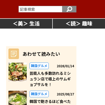
＜
美
＞
＜
読
＞
あわせて読みたい
韓国グルメ
2026/01/14
芸能人も多数訪れるミシ
ュラン店で極上のサムギ
ョプサルを！
韓国グルメ
2025/08/27
韓国で飽きるほど食べた