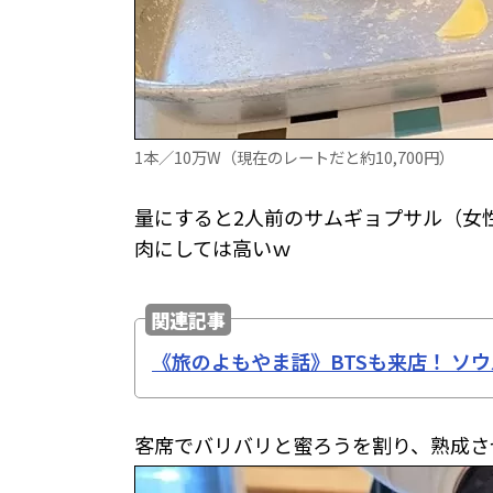
1本／10万W（現在のレートだと約10,700円）
量にすると2人前のサムギョプサル（女
肉にしては高いｗ
関連記事
《旅のよもやま話》BTSも来店！ ソ
客席でバリバリと蜜ろうを割り、熟成さ