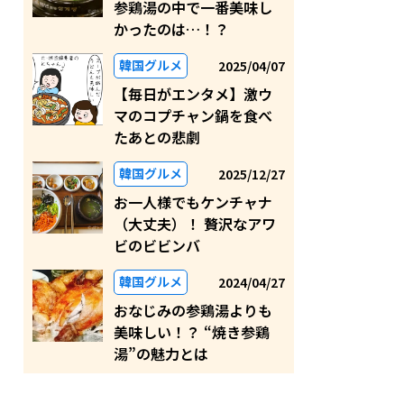
参鶏湯の中で一番美味し
かったのは…！？
韓国グルメ
2025/04/07
【毎日がエンタメ】激ウ
マのコプチャン鍋を食べ
たあとの悲劇
韓国グルメ
2025/12/27
お一人様でもケンチャナ
（大丈夫）！ 贅沢なアワ
ビのビビンバ
韓国グルメ
2024/04/27
おなじみの参鶏湯よりも
美味しい！？ “焼き参鶏
湯”の魅力とは