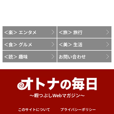
＜楽＞ エンタメ
＜旅＞ 旅行
＜食＞ グルメ
＜美＞ 生活
＜読＞ 趣味
お問い合わせ
～暇つぶしWebマガジン～
このサイトについて
プライバシーポリシー