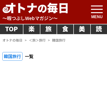
～暇つぶしWebマガジン～
TOP
楽
旅
食
美
読
オトナの毎日
>
＜旅＞旅行
>
韓国旅行
韓国旅行
一覧