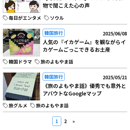
物で聞こえた心の声
毎日がエンタメ
ソウル
韓国旅行
2025/06/08
人気の『イカゲーム』を観ながらイ
カゲームごっこできるお土産
韓国ドラマ
旅のよもやま話
韓国旅行
2025/05/21
《旅のよもやま話》優秀でも意外と
アバウトなGoogleマップ
旅グルメ
旅のよもやま話
1
2
»