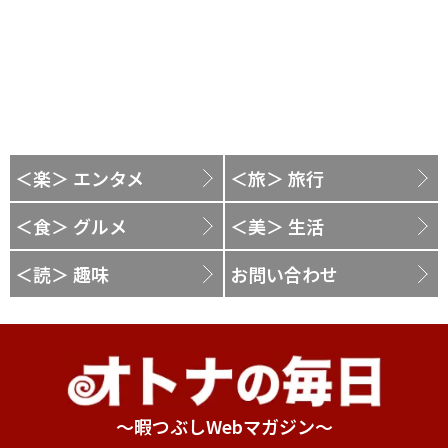
＜楽＞ エンタメ
＜旅＞ 旅行
＜食＞ グルメ
＜美＞ 生活
＜読＞ 趣味
お問い合わせ
～暇つぶしWebマガジン～