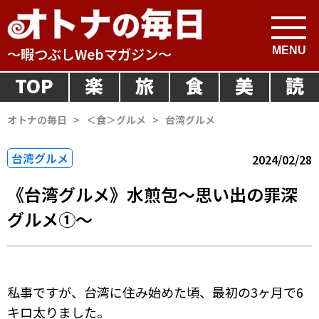
～暇つぶしWebマガジン～
TOP
楽
旅
食
美
読
オトナの毎日
>
＜食＞グルメ
>
台湾グルメ
台湾グルメ
2024/02/28
《台湾グルメ》水煎包〜思い出の罪深
グルメ①〜
私事ですが、台湾に住み始めた頃、最初の3ヶ月で6
キロ太りました。