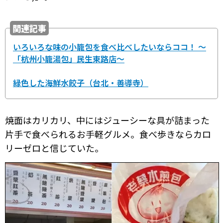
関連記事
いろいろな味の小籠包を食べ比べしたいならココ！ 〜
「杭州小籠湯包」民生東路店〜
緑色した海鮮水餃子（台北・善導寺）
焼面はカリカリ、中にはジューシーな具が詰まった
片手で食べられるお手軽グルメ。食べ歩きならカロ
リーゼロと信じていた。