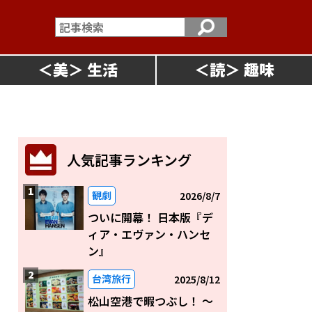
＜
美
＞
＜
読
＞
人気記事ランキング
観劇
2026/8/7
ついに開幕！ 日本版『デ
ィア・エヴァン・ハンセ
ン』
台湾旅行
2025/8/12
松山空港で暇つぶし！ 〜