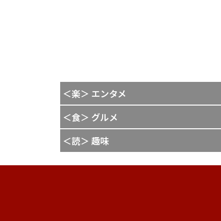
＜楽＞ エンタメ
＜食＞ グルメ
＜読＞ 趣味