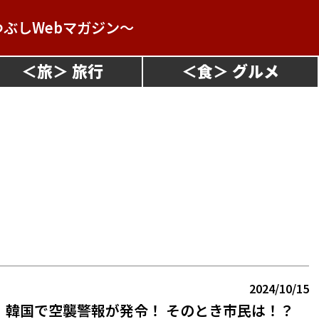
つぶしWebマガジン～
＜
旅
＞
＜
食
＞
2024/10/15
】韓国で空襲警報が発令！ そのとき市民は！？