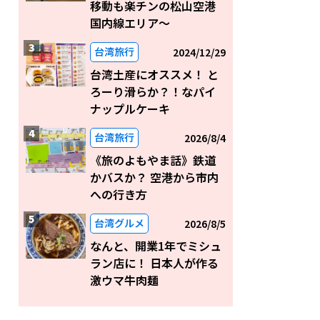
移動も楽チンの松山空港
国内線エリア～
台湾旅行
2024/12/29
台湾土産にオススメ！ と
ろーり滑らか？！なパイ
ナップルケーキ
台湾旅行
2026/8/4
《旅のよもやま話》鉄道
かバスか？ 空港から市内
への行き方
台湾グルメ
2026/8/5
なんと、開業1年でミシュ
ラン店に！ 日本人が作る
激ウマ牛肉麺