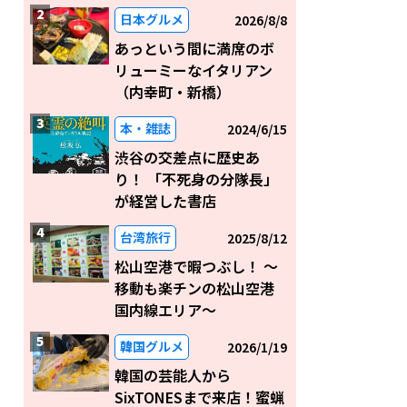
日本グルメ
2026/8/8
あっという間に満席のボ
リューミーなイタリアン
（内幸町・新橋）
本・雑誌
2024/6/15
渋谷の交差点に歴史あ
り！ 「不死身の分隊長」
が経営した書店
台湾旅行
2025/8/12
松山空港で暇つぶし！ 〜
移動も楽チンの松山空港
国内線エリア～
韓国グルメ
2026/1/19
韓国の芸能人から
SixTONESまで来店！蜜蝋