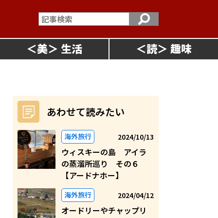
＜
美
＞
＜
読
＞
あわせて読みたい
海外旅行
2024/10/13
ウィスキーの島 アイラ
の蒸溜所巡り その６
【アードナホー】
海外旅行
2024/04/12
オードリーやチャップリ