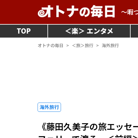
～暇
TOP
＜
楽
＞
オトナの毎日
>
＜旅＞旅行
>
海外旅行
海外旅行
《藤田久美子の旅エッセ