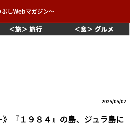
つぶしWebマガジン～
＜
旅
＞
＜
食
＞
2025/05/02
ー》『１９８４』の島、ジュラ島に