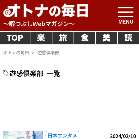
～暇つぶしWebマガジン～
TOP
楽
旅
食
美
読
オトナの毎日
>
遊感倶楽部
遊感倶楽部
一覧
日本エンタメ
2024/02/10