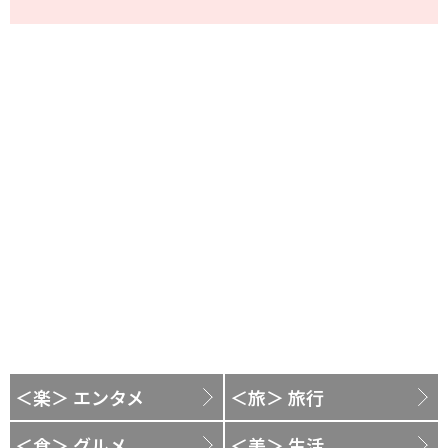
＜楽＞ エンタメ
＜旅＞ 旅行
＜食＞ グルメ
＜美＞ 生活