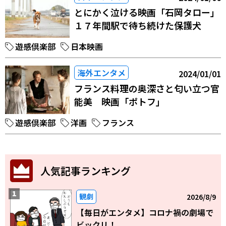
とにかく泣ける映画「石岡タロー」
１７年間駅で待ち続けた保護犬
遊感倶楽部
日本映画
海外エンタメ
2024/01/01
フランス料理の奥深さと匂い立つ官
能美 映画「ポトフ」
遊感倶楽部
洋画
フランス
人気記事ランキング
観劇
2026/8/9
【毎日がエンタメ】コロナ禍の劇場で
ビックリ！