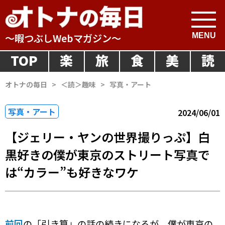
～暇つぶしWebマガジン～
TOP
楽
旅
食
美
読
オトナの毎日
>
＜読＞趣味
>
写真・アート
写真・アート
2024/06/01
【ジェリー・ヤンの世界撮りっぷ】白
黒好きの僕が東京のストリート写真で
は“カラー”も好きなワケ
前回
の「引き算」の話の続きになるが、僕が東京の