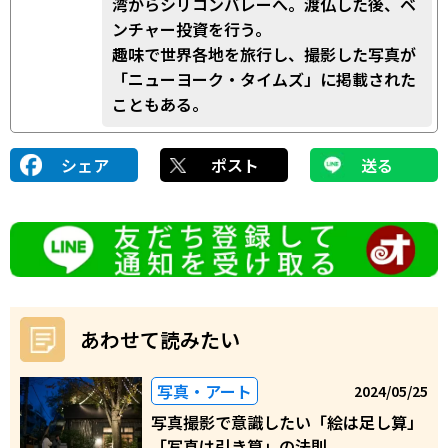
湾からシリコンバレーへ。渡仏した後、ベ
ンチャー投資を行う。
趣味で世界各地を旅行し、撮影した写真が
「ニューヨーク・タイムズ」に掲載された
こともある。
シェア
ポスト
送る
あわせて読みたい
写真・アート
2024/05/25
写真撮影で意識したい「絵は足し算」
「写真は引き算」の法則