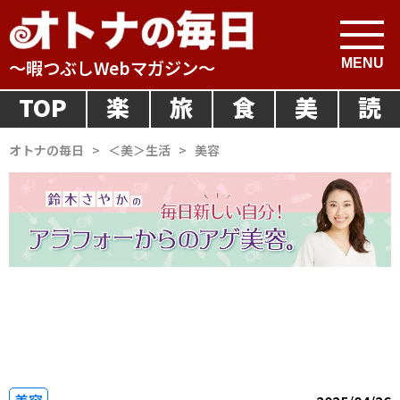
～暇つぶしWebマガジン～
TOP
楽
旅
食
美
読
オトナの毎日
>
＜美＞生活
>
美容