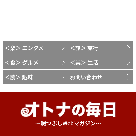
＜楽＞ エンタメ
＜旅＞ 旅行
＜食＞ グルメ
＜美＞ 生活
＜読＞ 趣味
お問い合わせ
～暇つぶしWebマガジン～