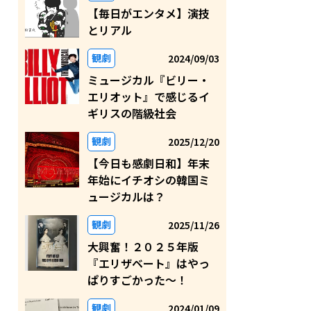
【毎日がエンタメ】演技
とリアル
観劇
2024/09/03
ミュージカル『ビリー・
エリオット』で感じるイ
ギリスの階級社会
観劇
2025/12/20
【今日も感劇日和】年末
年始にイチオシの韓国ミ
ュージカルは？
観劇
2025/11/26
大興奮！２０２５年版
『エリザベート』はやっ
ぱりすごかった～！
観劇
2024/01/09