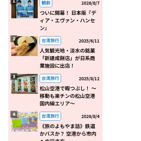
観劇
2026/8/7
ついに開幕！ 日本版『デ
ィア・エヴァン・ハンセ
ン』
台湾旅行
2025/6/11
人気観光地・淡水の銘菓
「新建成餅店」が日系商
業施設に出店！
台湾旅行
2025/8/12
松山空港で暇つぶし！ 〜
移動も楽チンの松山空港
国内線エリア～
台湾旅行
2026/8/4
《旅のよもやま話》鉄道
かバスか？ 空港から市内
への行き方