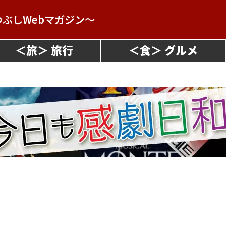
つぶしWebマガジン～
＜
旅
＞
＜
食
＞