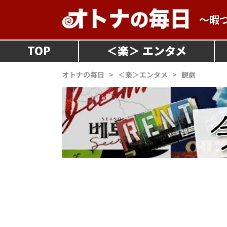
～暇
TOP
＜
楽
＞
オトナの毎日
>
＜楽＞エンタメ
>
観劇