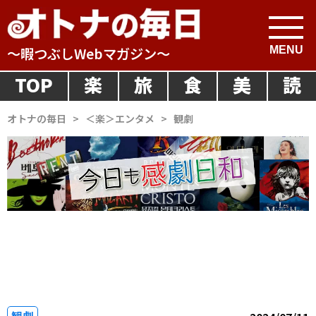
～暇つぶしWebマガジン～
TOP
楽
旅
食
美
読
オトナの毎日
>
＜楽＞エンタメ
>
観劇