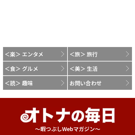
＜楽＞ エンタメ
＜旅＞ 旅行
＜食＞ グルメ
＜美＞ 生活
＜読＞ 趣味
お問い合わせ
～暇つぶしWebマガジン～