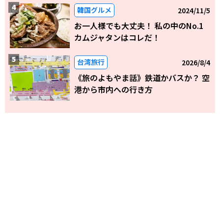
韓国グルメ
2024/11/5
お一人様でも大丈夫！ 私の中のNo.1
カムジャタンはコレだ！
台湾旅行
2026/8/4
《旅のよもやま話》鉄道かバスか？ 空
港から市内への行き方