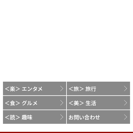
＜楽＞ エンタメ
＜旅＞ 旅行
＜食＞ グルメ
＜美＞ 生活
＜読＞ 趣味
お問い合わせ