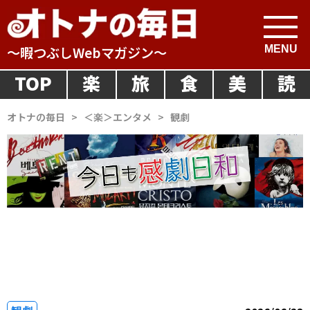
～暇つぶしWebマガジン～
TOP
楽
旅
食
美
読
オトナの毎日
>
＜楽＞エンタメ
>
観劇