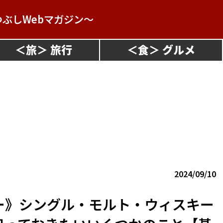
つぶしWebマガジン～
＜
旅
＞
＜
食
＞
2024/09/10
ー》シングル・モルト・ウィスキー