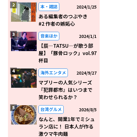
本・雑誌
2024/1/25
ある編集者のつぶやき
#2 作者の嫉妬心
音楽ほか
2024/1/1
【辰―TATSU―が歌う部
屋】「豚骨ロック」vol.97
杯目
海外エンタメ
2024/9/27
マブリーの人気シリーズ
『犯罪都市』はいつまで
笑わせられるか？
台湾グルメ
2026/8/5
なんと、開業1年でミシュ
ラン店に！ 日本人が作る
激ウマ牛肉麺