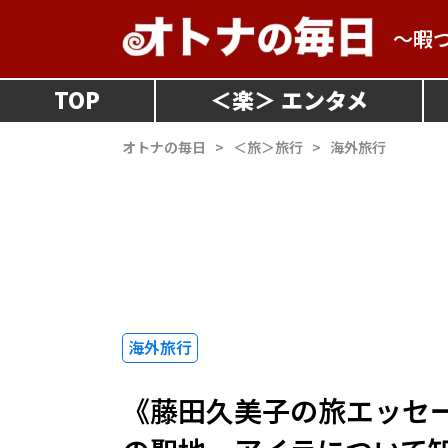
～暇
TOP
＜
楽
＞
オトナの毎日
>
＜旅＞旅行
>
海外旅行
海外旅行
《藤田久美子の旅エッセ