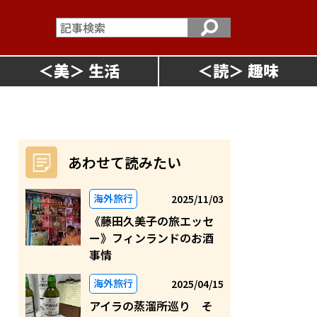
＜
美
＞
＜
読
＞
あわせて読みたい
海外旅行
2025/11/03
《藤田久美子の旅エッセ
ー》フィンランドのお酒
事情
海外旅行
2025/04/15
アイラの蒸溜所巡り そ