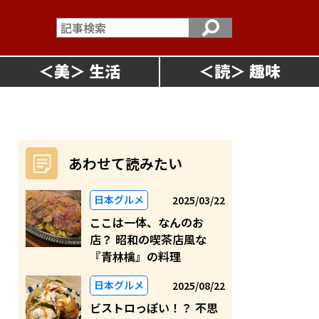
＜
美
＞
＜
読
＞
あわせて読みたい
日本グルメ
2025/03/22
ここは一体、なんのお
店？ 昭和の喫茶店風な
『青林檎』の料理
日本グルメ
2025/08/22
ビストロっぽい！？ 不思