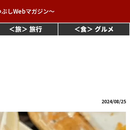
つぶしWebマガジン～
＜
旅
＞
＜
食
＞
2024/08/25