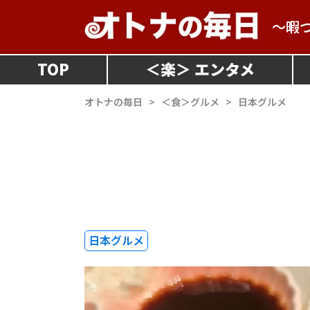
～暇
TOP
＜
楽
＞
オトナの毎日
>
＜食＞グルメ
>
日本グルメ
日本グルメ