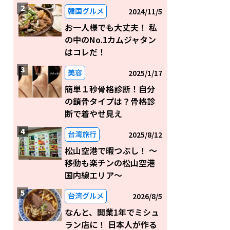
韓国グルメ
2024/11/5
お一人様でも大丈夫！ 私
の中のNo.1カムジャタン
はコレだ！
美容
2025/1/17
簡単１秒骨格診断！自分
の鎖骨タイプは？骨格診
断で着やせ見え
台湾旅行
2025/8/12
松山空港で暇つぶし！ 〜
移動も楽チンの松山空港
国内線エリア～
台湾グルメ
2026/8/5
なんと、開業1年でミシュ
ラン店に！ 日本人が作る