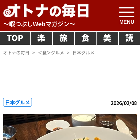
～暇つぶしWebマガジン～
TOP
楽
旅
食
美
読
オトナの毎日
>
＜食＞グルメ
>
日本グルメ
日本グルメ
2026/02/08