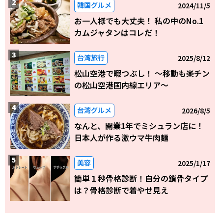
韓国グルメ
2024/11/5
お一人様でも大丈夫！ 私の中のNo.1
カムジャタンはコレだ！
台湾旅行
2025/8/12
松山空港で暇つぶし！ 〜移動も楽チン
の松山空港国内線エリア～
台湾グルメ
2026/8/5
なんと、開業1年でミシュラン店に！
日本人が作る激ウマ牛肉麺
美容
2025/1/17
簡単１秒骨格診断！自分の鎖骨タイプ
は？骨格診断で着やせ見え