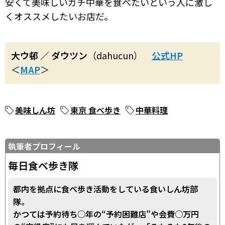
安くて美味しいガチ中華を食べたいという人に激し
くオススメしたいお店だ。
大ウ邨 ／ ダウツン
（dahucun）
公式HP
＜
MAP
＞
美味しん坊
東京 食べ歩き
中華料理
執筆者プロフィール
毎日食べ歩き隊
都内を拠点に食べ歩き活動をしている食いしん坊部
隊。
かつては予約待ち○年の“予約困難店”や会費○万円