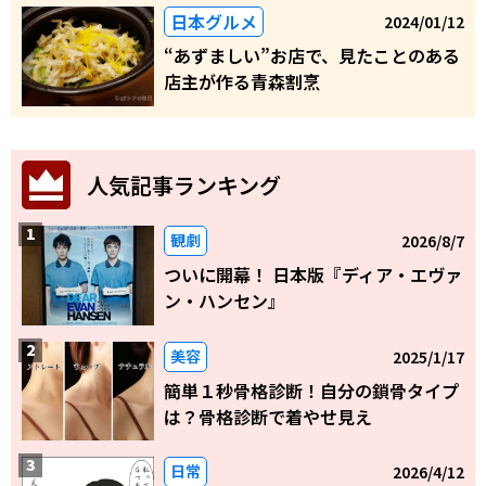
日本グルメ
2024/01/12
“あずましい”お店で、見たことのある
店主が作る青森割烹
人気記事ランキング
観劇
2026/8/7
ついに開幕！ 日本版『ディア・エヴァ
ン・ハンセン』
美容
2025/1/17
簡単１秒骨格診断！自分の鎖骨タイプ
は？骨格診断で着やせ見え
日常
2026/4/12