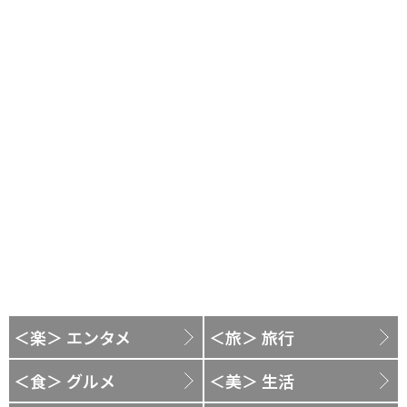
＜楽＞ エンタメ
＜旅＞ 旅行
＜食＞ グルメ
＜美＞ 生活