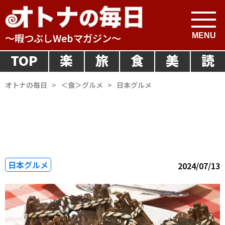
～暇つぶしWebマガジン～
TOP
楽
旅
食
美
読
オトナの毎日
>
＜食＞グルメ
>
日本グルメ
日本グルメ
2024/07/13