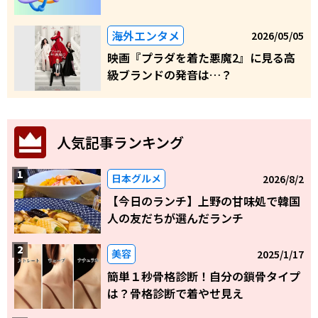
海外エンタメ
2026/05/05
映画『プラダを着た悪魔2』に見る高
級ブランドの発音は…？
人気記事ランキング
日本グルメ
2026/8/2
【今日のランチ】上野の甘味処で韓国
人の友だちが選んだランチ
美容
2025/1/17
簡単１秒骨格診断！自分の鎖骨タイプ
は？骨格診断で着やせ見え