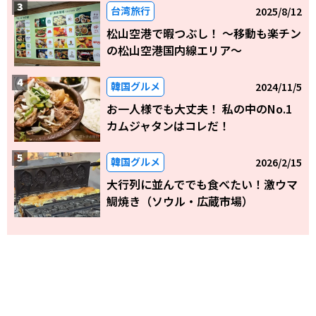
台湾旅行
2025/8/12
松山空港で暇つぶし！ 〜移動も楽チン
の松山空港国内線エリア～
韓国グルメ
2024/11/5
お一人様でも大丈夫！ 私の中のNo.1
カムジャタンはコレだ！
韓国グルメ
2026/2/15
大行列に並んででも食べたい！激ウマ
鯛焼き（ソウル・広蔵市場）