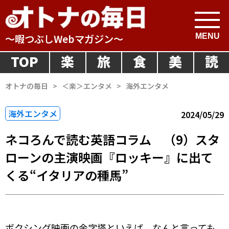
～暇つぶしWebマガジン～
TOP
楽
旅
食
美
読
オトナの毎日
>
＜楽＞エンタメ
>
海外エンタメ
海外エンタメ
2024/05/29
ネコろんで読む英語コラム （9）スタ
ローンの主演映画『ロッキー』に出て
くる“イタリアの種馬”
ボクシング映画の金字塔といえば、なんと言っても