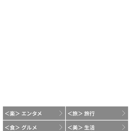
＜楽＞ エンタメ
＜旅＞ 旅行
＜食＞ グルメ
＜美＞ 生活