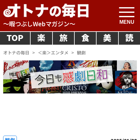
～暇つぶしWebマガジン～
TOP
楽
旅
食
美
読
オトナの毎日
>
＜楽＞エンタメ
>
観劇