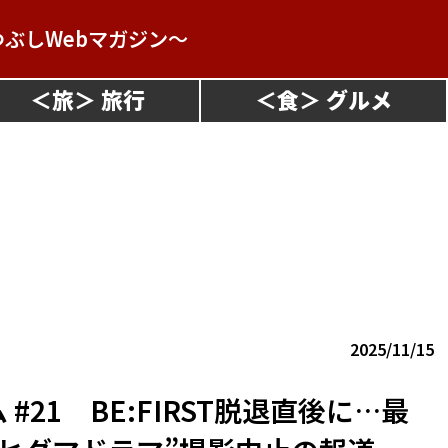
つぶしWebマガジン～
＜
旅
＞
＜
食
＞
2025/11/15
21 BE:FIRST脱退直後に…最