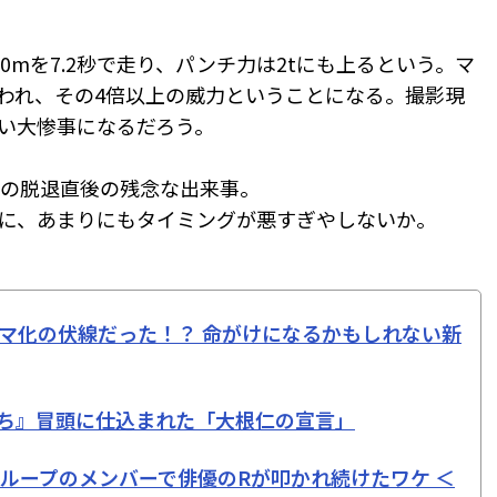
0mを7.2秒で走り、パンチ力は2tにも上るという。マ
いわれ、その4倍以上の威力ということになる。撮影現
い大惨事になるだろう。
からの脱退直後の残念な出来事。
に、あまりにもタイミングが悪すぎやしないか。
ラマ化の伏線だった！？ 命がけになるかもしれない新
たち』冒頭に仕込まれた「大根仁の宣言」
ループのメンバーで俳優のRが叩かれ続けたワケ ＜