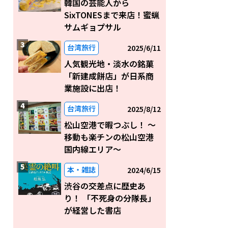
韓国の芸能人から
SixTONESまで来店！蜜蝋
サムギョプサル
台湾旅行
2025/6/11
人気観光地・淡水の銘菓
「新建成餅店」が日系商
業施設に出店！
台湾旅行
2025/8/12
松山空港で暇つぶし！ 〜
移動も楽チンの松山空港
国内線エリア～
本・雑誌
2024/6/15
渋谷の交差点に歴史あ
り！ 「不死身の分隊長」
が経営した書店