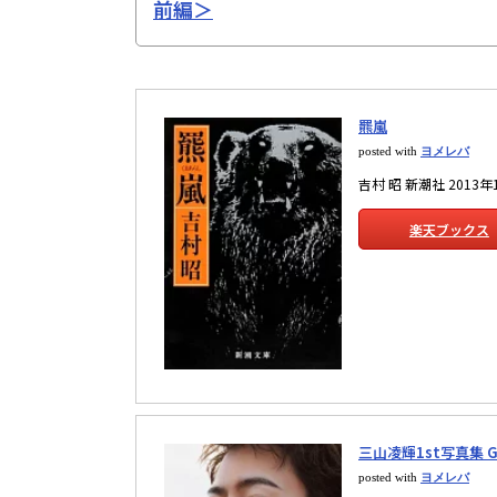
前編＞
羆嵐
posted with
ヨメレバ
吉村 昭 新潮社 2013年
楽天ブックス
三山凌輝1st写真集 G
posted with
ヨメレバ