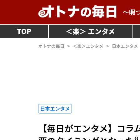
～暇
TOP
＜
楽
＞
オトナの毎日
>
＜楽＞エンタメ
>
日本エンタメ
日本エンタメ
【毎日がエンタメ】コラム #