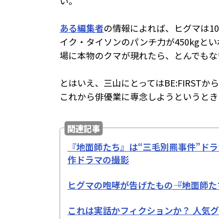
い。
ある編集者
の情報によれば、ヒグマは10
イク・タイソンのパンチ力が450kgと
場に本物のクマが現れたら、とんでもな
とはいえ、三山にとってはBE:FIRST
これから俳優業に専念しようというとき
関連記事
『地面師たち』は“三毛別羆事件”ド
作ドラマの撮影
ヒグマの咆哮が告げたもの――『地面師
これは実話かフィクションか？ 人気グ