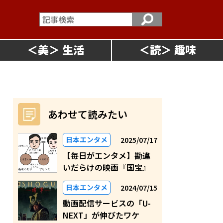
＜
美
＞
＜
読
＞
あわせて読みたい
日本エンタメ
2025/07/17
【毎日がエンタメ】勘違
いだらけの映画『国宝』
日本エンタメ
2024/07/15
動画配信サービスの「U-
NEXT」が伸びたワケ