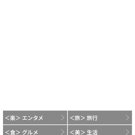
＜楽＞ エンタメ
＜旅＞ 旅行
＜食＞ グルメ
＜美＞ 生活