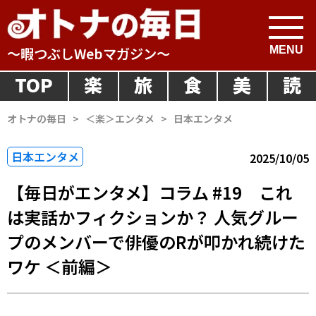
～暇つぶしWebマガジン～
TOP
楽
旅
食
美
読
オトナの毎日
>
＜楽＞エンタメ
>
日本エンタメ
日本エンタメ
2025/10/05
【毎日がエンタメ】コラム #19 これ
は実話かフィクションか？ 人気グルー
プのメンバーで俳優のRが叩かれ続けた
ワケ ＜前編＞