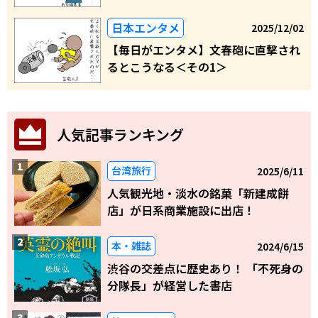
日本エンタメ
2025/12/02
【毎日がエンタメ】文春砲に直撃され
るとこうなる＜その1＞
人気記事ランキング
台湾旅行
2025/6/11
人気観光地・淡水の銘菓「新建成餅
店」が日系商業施設に出店！
本・雑誌
2024/6/15
渋谷の交差点に歴史あり！ 「不死身の
分隊長」が経営した書店