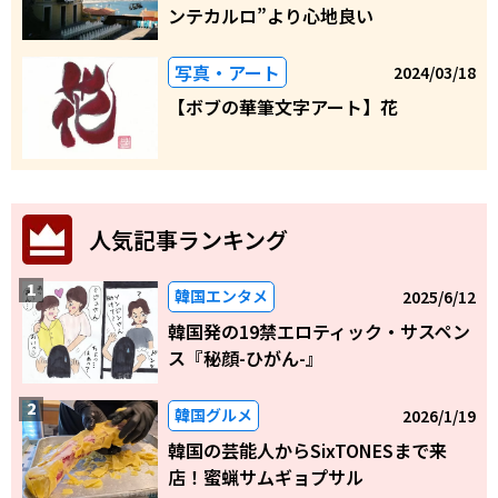
ンテカルロ”より心地良い
写真・アート
2024/03/18
【ボブの華筆文字アート】花
人気記事ランキング
韓国エンタメ
2025/6/12
韓国発の19禁エロティック・サスペン
ス『秘顔-ひがん-』
韓国グルメ
2026/1/19
韓国の芸能人からSixTONESまで来
店！蜜蝋サムギョプサル