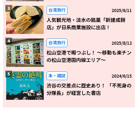
台湾旅行
2025/6/11
人気観光地・淡水の銘菓「新建成餅
店」が日系商業施設に出店！
台湾旅行
2025/8/12
松山空港で暇つぶし！ 〜移動も楽チン
の松山空港国内線エリア～
本・雑誌
2024/6/15
渋谷の交差点に歴史あり！ 「不死身の
分隊長」が経営した書店