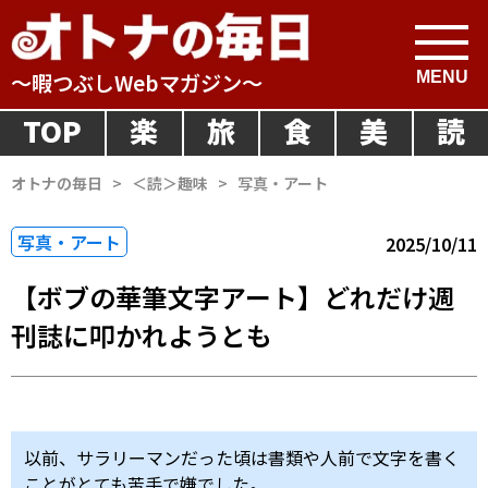
～暇つぶしWebマガジン～
TOP
楽
旅
食
美
読
オトナの毎日
>
＜読＞趣味
>
写真・アート
写真・アート
2025/10/11
【ボブの華筆文字アート】どれだけ週
刊誌に叩かれようとも
以前、サラリーマンだった頃は書類や人前で文字を書く
ことがとても苦手で嫌でした。