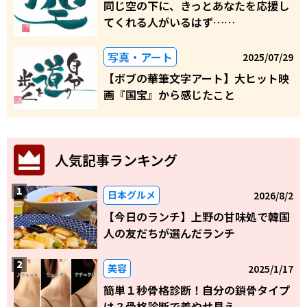
同じ空の下に、きっとあなたを応援し
てくれる人がいるはず……
写真・アート
2025/07/29
【ボブの華筆文字アート】大ヒット映
画『国宝』から感じたこと
人気記事ランキング
日本グルメ
2026/8/2
【今日のランチ】上野の甘味処で韓国
人の友だちが選んだランチ
美容
2025/1/17
簡単１秒骨格診断！自分の鎖骨タイプ
は？骨格診断で着やせ見え