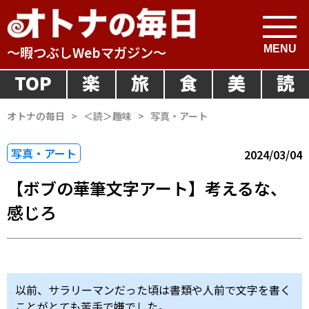
～暇つぶしWebマガジン～
TOP
楽
旅
食
美
読
オトナの毎日
>
＜読＞趣味
>
写真・アート
写真・アート
2024/03/04
【ボブの華筆文字アート】考えるな、
感じろ
以前、サラリーマンだった頃は書類や人前で文字を書く
ことがとても苦手で嫌でした。