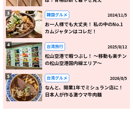
韓国グルメ
2024/11/5
お一人様でも大丈夫！ 私の中のNo.1
カムジャタンはコレだ！
台湾旅行
2025/8/12
松山空港で暇つぶし！ 〜移動も楽チン
の松山空港国内線エリア～
台湾グルメ
2026/8/5
なんと、開業1年でミシュラン店に！
日本人が作る激ウマ牛肉麺