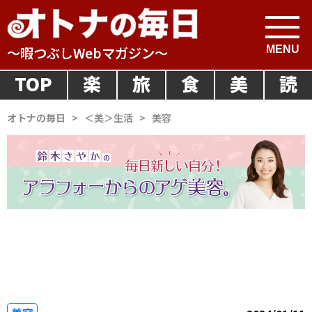
～暇つぶしWebマガジン～
TOP
楽
旅
食
美
読
オトナの毎日
>
＜美＞生活
>
美容