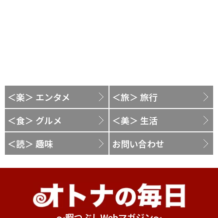
＜楽＞ エンタメ
＜旅＞ 旅行
＜食＞ グルメ
＜美＞ 生活
＜読＞ 趣味
お問い合わせ
～暇つぶしWebマガジン～