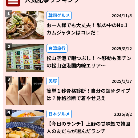
韓国グルメ
2024/11/5
お一人様でも大丈夫！ 私の中のNo.1
カムジャタンはコレだ！
台湾旅行
2025/8/12
松山空港で暇つぶし！ 〜移動も楽チン
の松山空港国内線エリア～
美容
2025/1/17
簡単１秒骨格診断！自分の鎖骨タイプ
は？骨格診断で着やせ見え
日本グルメ
2026/8/2
【今日のランチ】上野の甘味処で韓国
人の友だちが選んだランチ