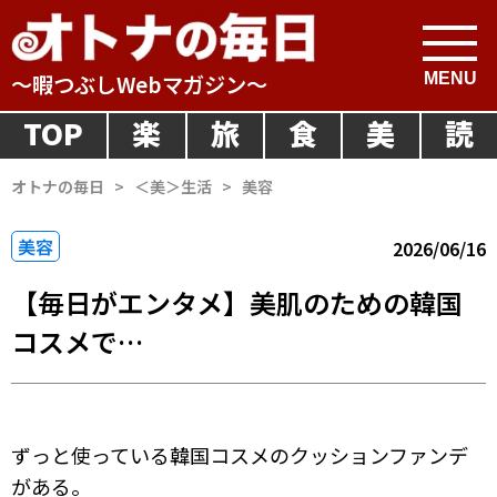
～暇つぶしWebマガジン～
TOP
楽
旅
食
美
読
オトナの毎日
>
＜美＞生活
>
美容
美容
2026/06/16
【毎日がエンタメ】美肌のための韓国
コスメで…
ずっと使っている韓国コスメのクッションファンデ
がある。