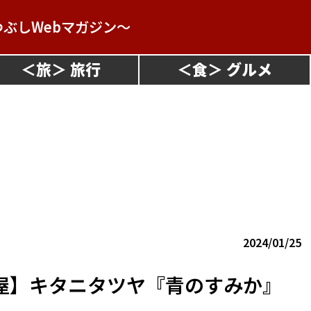
つぶしWebマガジン～
＜
旅
＞
＜
食
＞
2024/01/25
部屋】キタニタツヤ『青のすみか』