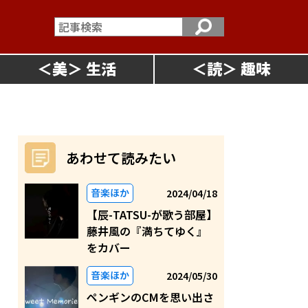
＜
美
＞
＜
読
＞
あわせて読みたい
音楽ほか
2024/04/18
【辰-TATSU-が歌う部屋】
藤井風の『満ちてゆく』
をカバー
音楽ほか
2024/05/30
ペンギンのCMを思い出さ