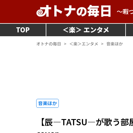
～暇
TOP
＜
楽
＞
オトナの毎日
>
＜楽＞エンタメ
>
音楽ほか
音楽ほか
【辰―TATSU―が歌う