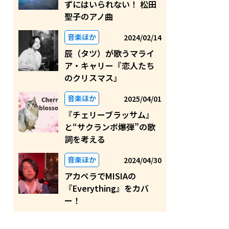
ずにはいられない！ 松田
聖子のアノ曲
音楽ほか
2024/02/14
辰（タツ）が歌うマライ
ア・キャリー『恋人たち
のクリスマス』
音楽ほか
2025/04/01
『チェリーブラッサム』
と“サクランボ爆弾”の歌
詞を考える
音楽ほか
2024/04/30
アカペラでMISIAの
『Everything』をカバ
ー！