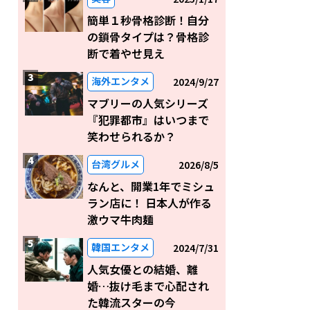
簡単１秒骨格診断！自分
の鎖骨タイプは？骨格診
断で着やせ見え
海外エンタメ
2024/9/27
マブリーの人気シリーズ
『犯罪都市』はいつまで
笑わせられるか？
台湾グルメ
2026/8/5
なんと、開業1年でミシュ
ラン店に！ 日本人が作る
激ウマ牛肉麺
韓国エンタメ
2024/7/31
人気女優との結婚、離
婚…抜け毛まで心配され
た韓流スターの今