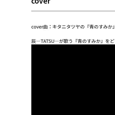
cover
cover曲：キタニタツヤの『青のすみか
辰―TATSU―が歌う『青のすみか』を