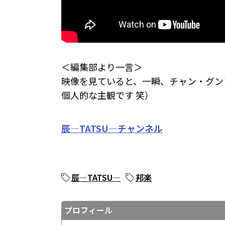
＜編集部より一言＞
映像を見ていると、一瞬、チャン・グン
個人的な主観です 笑）
辰―TATSU―チャンネル
辰―TATSU―
邦楽
プロフィール