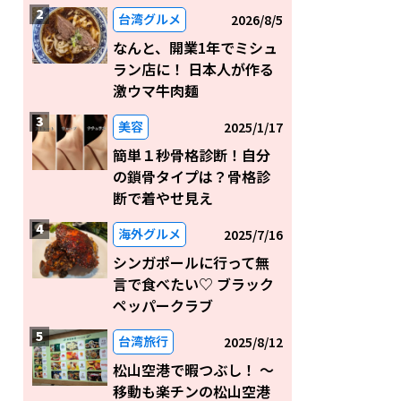
台湾グルメ
2026/8/5
なんと、開業1年でミシュ
ラン店に！ 日本人が作る
激ウマ牛肉麺
美容
2025/1/17
簡単１秒骨格診断！自分
の鎖骨タイプは？骨格診
断で着やせ見え
海外グルメ
2025/7/16
シンガポールに行って無
言で食べたい♡ ブラック
ペッパークラブ
台湾旅行
2025/8/12
松山空港で暇つぶし！ 〜
移動も楽チンの松山空港