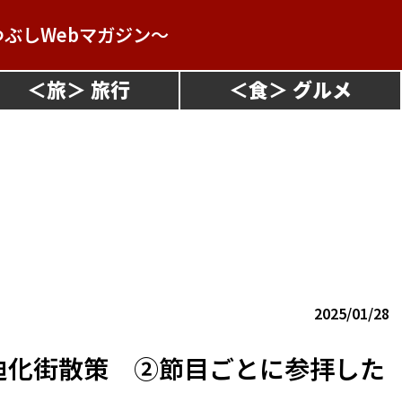
つぶしWebマガジン～
＜
旅
＞
＜
食
＞
2025/01/28
迪化街散策 ②節目ごとに参拝した