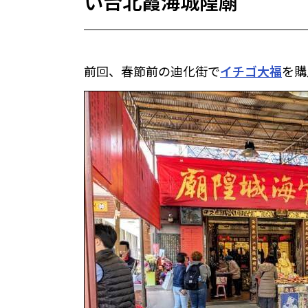
い台北霞海城隍廟
前回、春節前の迪化街で
イチゴ大福
を購