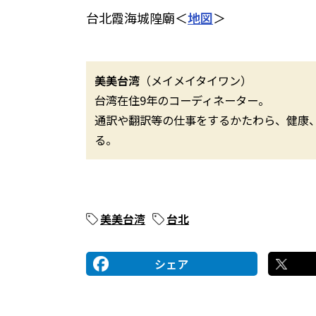
台北霞海城隍廟＜
地図
＞
美美台湾
（メイメイタイワン）
台湾在住9年のコーディネーター。
通訳や翻訳等の仕事をするかたわら、健康
る。
美美台湾
台北
シェア