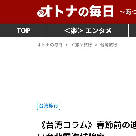
～暇
TOP
＜
楽
＞
オトナの毎日
>
＜旅＞旅行
>
台湾旅行
台湾旅行
《台湾コラム》春節前の