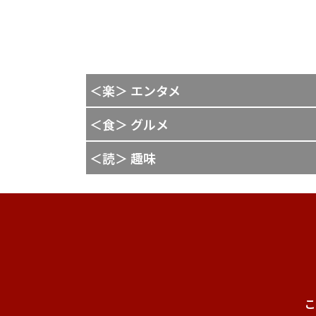
＜楽＞ エンタメ
＜食＞ グルメ
＜読＞ 趣味
こ