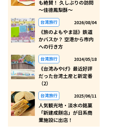
も絶賛！ 久しぶりの訪問
～佳德鳳梨酥〜
台湾旅行
2026/08/04
《旅のよもやま話》鉄道
かバスか？ 空港から市内
への行き方
台湾旅行
2024/05/18
《台湾みやげ》最近好評
だった台湾土産と新定番
（2）
台湾旅行
2025/06/11
人気観光地・淡水の銘菓
「新建成餅店」が日系商
業施設に出店！