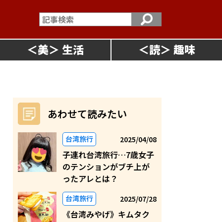
＜
美
＞
＜
読
＞
あわせて読みたい
台湾旅行
2025/04/08
子連れ台湾旅行…7歳女子
のテンションがブチ上が
ったアレとは？
台湾旅行
2025/07/28
《台湾みやげ》キムタク