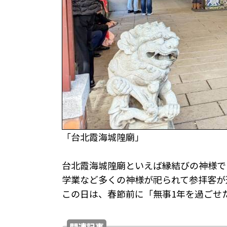
「台北霞海城隍廟」
台北霞海城隍廟といえば縁結びの神様で
学業など多くの神様が祀られて参拝客が
この日は、春節前に「無事1年を過ごせ
関連記事