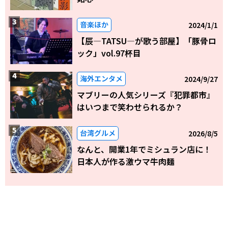
音楽ほか
2024/1/1
【辰―TATSU―が歌う部屋】「豚骨ロ
ック」vol.97杯目
海外エンタメ
2024/9/27
マブリーの人気シリーズ『犯罪都市』
はいつまで笑わせられるか？
台湾グルメ
2026/8/5
なんと、開業1年でミシュラン店に！
日本人が作る激ウマ牛肉麺