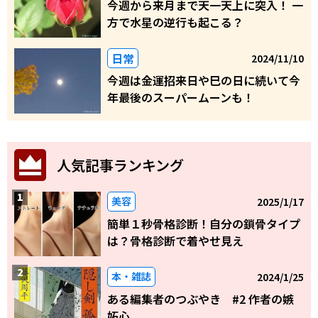
今週から来月まで天一天上に突入！ 一
方で水星の逆行も起こる？
日常
2024/11/10
今週は金運招来日や巳の日に続いて今
年最後のスーパームーンも！
人気記事ランキング
美容
2025/1/17
簡単１秒骨格診断！自分の鎖骨タイプ
は？骨格診断で着やせ見え
本・雑誌
2024/1/25
ある編集者のつぶやき #2 作者の嫉
妬心