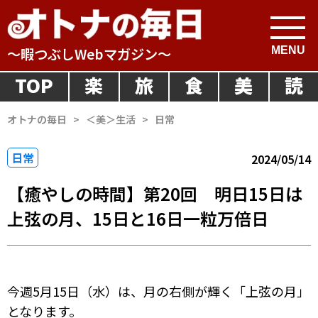
～暇つぶしWebマガジン～
TOP
楽
旅
食
美
読
オトナの毎日
>
＜美＞生活
>
日常
日常
2024/05/14
【癒やしの時間】第20回 明日15日は
上弦の月、15日と16日一粒万倍日
今週5月15日（水）は、月の右側が輝く「上弦の月」
となります。