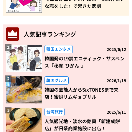
な恋をした』で起きた悲劇
人気記事ランキング
韓国エンタメ
2025/6/12
韓国発の19禁エロティック・サスペン
ス『秘顔-ひがん-』
韓国グルメ
2026/1/19
韓国の芸能人からSixTONESまで来
店！蜜蝋サムギョプサル
台湾旅行
2025/6/11
人気観光地・淡水の銘菓「新建成餅
店」が日系商業施設に出店！