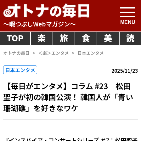
～暇つぶしWebマガジン～
TOP
楽
旅
食
美
読
オトナの毎日
>
＜楽＞エンタメ
>
日本エンタメ
日本エンタメ
2025/11/23
【毎日がエンタメ】コラム #23 松田
聖子が初の韓国公演！ 韓国人が「青い
珊瑚礁」を好きなワケ
『インスパイア・コンサートシリーズ ＃7：松田聖子