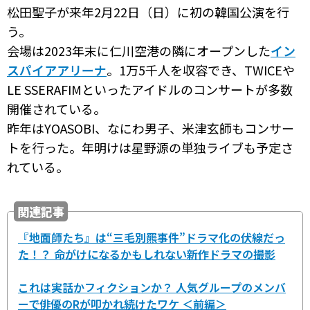
松田聖子が来年2月22日（日）に初の韓国公演を行
う。
会場は2023年末に仁川空港の隣にオープンした
イン
スパイアアリーナ
。1万5千人を収容でき、TWICEや
LE SSERAFIMといったアイドルのコンサートが多数
開催されている。
昨年はYOASOBI、なにわ男子、米津玄師もコンサー
トを行った。年明けは星野源の単独ライブも予定さ
れている。
関連記事
『地面師たち』は“三毛別羆事件”ドラマ化の伏線だっ
た！？ 命がけになるかもしれない新作ドラマの撮影
これは実話かフィクションか？ 人気グループのメンバ
ーで俳優のRが叩かれ続けたワケ ＜前編＞