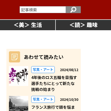
＜
美
＞
＜
読
＞
あわせて読みたい
写真・アート
2024/08/12
4年後のロス五輪を目指す
選手たちにとって新たな
挑戦の始まり
写真・アート
2024/10/30
フランス旅行で頭を悩ま