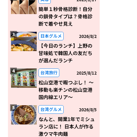
簡単１秒骨格診断！自分
の鎖骨タイプは？骨格診
断で着やせ見え
日本グルメ
2026/8/2
【今日のランチ】上野の
甘味処で韓国人の友だち
が選んだランチ
台湾旅行
2025/8/12
松山空港で暇つぶし！ 〜
移動も楽チンの松山空港
国内線エリア～
台湾グルメ
2026/8/5
なんと、開業1年でミシュ
ラン店に！ 日本人が作る
激ウマ牛肉麺