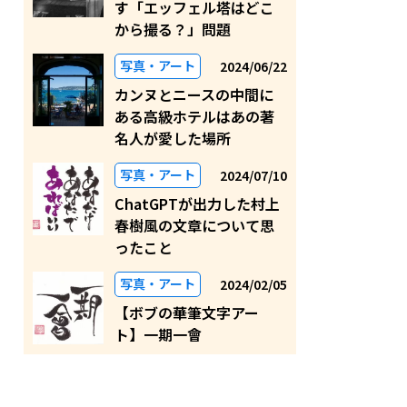
す「エッフェル塔はどこ
から撮る？」問題
写真・アート
2024/06/22
カンヌとニースの中間に
ある高級ホテルはあの著
名人が愛した場所
写真・アート
2024/07/10
ChatGPTが出力した村上
春樹風の文章について思
ったこと
写真・アート
2024/02/05
【ボブの華筆文字アー
ト】一期一會