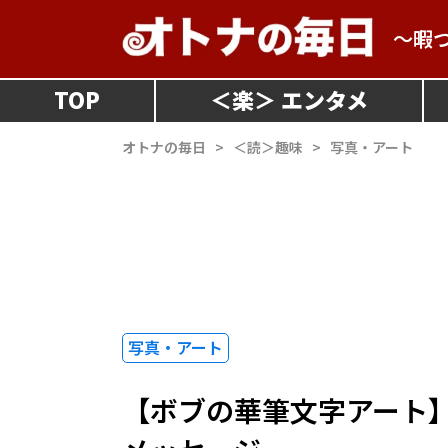
～暇
TOP
＜
楽
＞
オトナの毎日
>
＜読＞趣味
>
写真・アート
写真・アート
【ボブの華筆文字アート