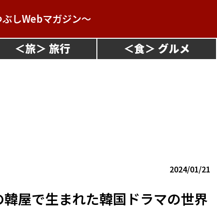
つぶしWebマガジン～
＜
旅
＞
＜
食
＞
2024/01/21
の韓屋で生まれた韓国ドラマの世界