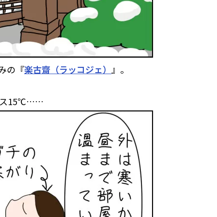
みの『
楽古齋（ラッコジェ）
』。
ス15℃……