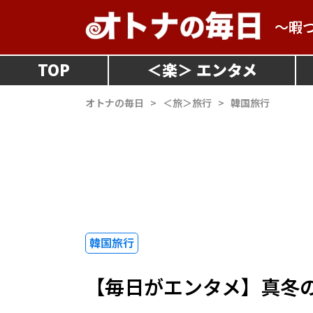
～暇
TOP
＜
楽
＞
オトナの毎日
>
＜旅＞旅行
>
韓国旅行
韓国旅行
【毎日がエンタメ】真冬