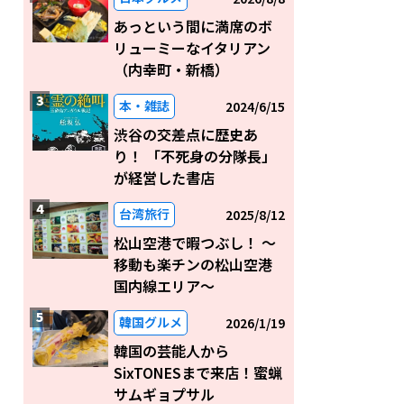
あっという間に満席のボ
リューミーなイタリアン
（内幸町・新橋）
本・雑誌
2024/6/15
渋谷の交差点に歴史あ
り！ 「不死身の分隊長」
が経営した書店
台湾旅行
2025/8/12
松山空港で暇つぶし！ 〜
移動も楽チンの松山空港
国内線エリア～
韓国グルメ
2026/1/19
韓国の芸能人から
SixTONESまで来店！蜜蝋
サムギョプサル