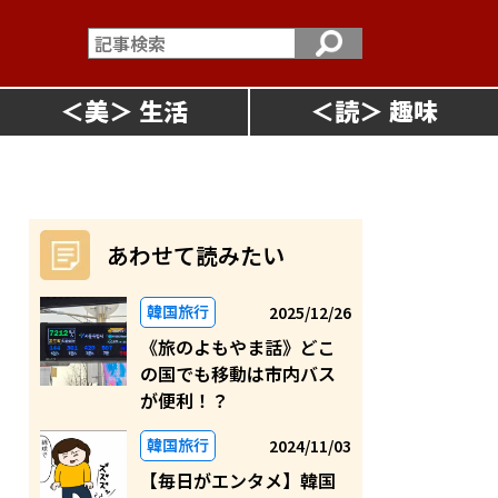
＜
美
＞
＜
読
＞
あわせて読みたい
韓国旅行
2025/12/26
《旅のよもやま話》どこ
の国でも移動は市内バス
が便利！？
韓国旅行
2024/11/03
【毎日がエンタメ】韓国