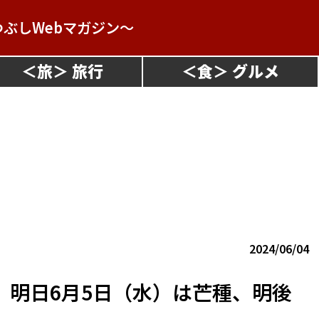
つぶしWebマガジン～
＜
旅
＞
＜
食
＞
2024/06/04
 明日6月5日（水）は芒種、明後