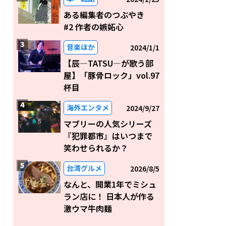
ある編集者のつぶやき
#2 作者の嫉妬心
音楽ほか
2024/1/1
【辰―TATSU―が歌う部
屋】「豚骨ロック」vol.97
杯目
海外エンタメ
2024/9/27
マブリーの人気シリーズ
『犯罪都市』はいつまで
笑わせられるか？
台湾グルメ
2026/8/5
なんと、開業1年でミシュ
ラン店に！ 日本人が作る
激ウマ牛肉麺