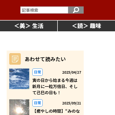
＜
美
＞
＜
読
＞
あわせて読みたい
日常
2025/04/27
寅の日から始まる今週は
新月に一粒万倍日、そし
て己巳の日も！
日常
2025/09/21
【癒やしの時間】“みのな