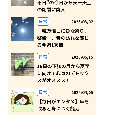
る日”の今日から天一天上
の期間に突入
日常
2025/03/02
一粒万倍日にひな祭り、
啓蟄…、春の訪れを感じ
る今週1週間
日常
2025/06/15
19日の下弦の月から夏至
に向けて心身のデトック
スがオススメ！
日常
2024/04/05
【毎日がエンタメ】年を
取ると身につく能力