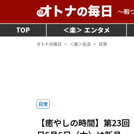
～暇
TOP
＜
楽
＞
オトナの毎日
>
＜美＞生活
>
日常
日常
【癒やしの時間】第23回