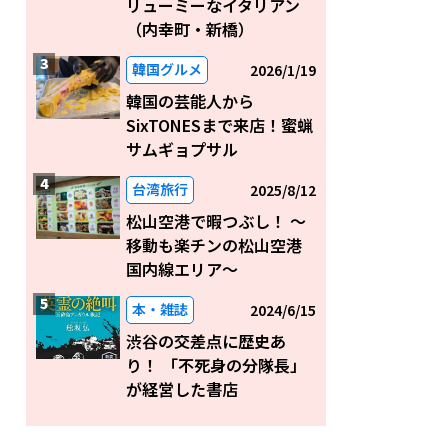
リューミーなイタリアン
（内幸町・新橋）
韓国グルメ
2026/1/19
韓国の芸能人から
SixTONESまで来店！蜜蝋
サムギョプサル
台湾旅行
2025/8/12
松山空港で暇つぶし！ 〜
移動も楽チンの松山空港
国内線エリア～
本・雑誌
2024/6/15
渋谷の交差点に歴史あ
り！ 「不死身の分隊長」
が経営した書店