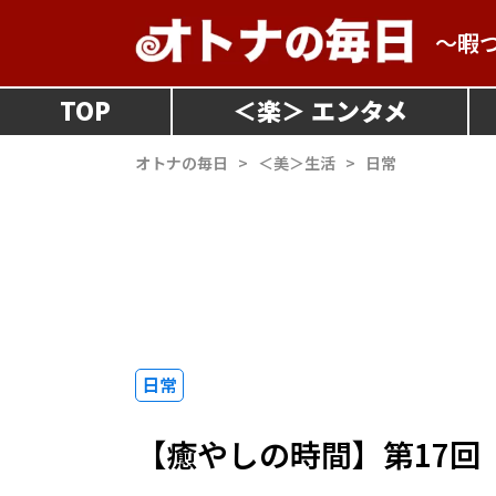
～暇
TOP
＜
楽
＞
オトナの毎日
>
＜美＞生活
>
日常
日常
【癒やしの時間】第17回