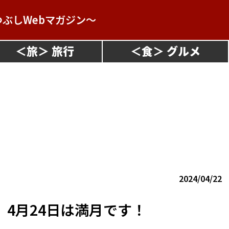
つぶしWebマガジン～
＜
旅
＞
＜
食
＞
2024/04/22
 4月24日は満月です！