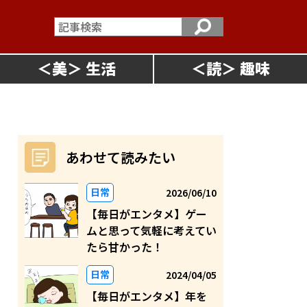
＜
美
＞
＜
読
＞
あわせて読みたい
日常
2026/06/10
【毎日がエンタメ】ゲー
ムと思って気軽に考えてい
たら甘かった！
日常
2024/04/05
【毎日がエンタメ】年を