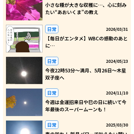
小さな種が大きな収穫に…、心に刻み
たい“あおいくま”の教え
日常
2026/03/31
【毎日がエンタメ】WBCの感動のあと
に…
日常
2024/05/23
今夜22時53分～満月、5月26日～木星
双子座へ
日常
2024/11/10
今週は金運招来日や巳の日に続いて今
年最後のスーパームーンも！
日常
2025/03/30
春の訪れ！ 新月パワーで叶えたい願い