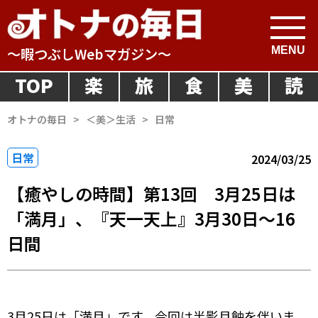
～暇つぶしWebマガジン～
TOP
楽
旅
食
美
読
オトナの毎日
>
＜美＞生活
>
日常
日常
2024/03/25
【癒やしの時間】第13回 3月25日は
「満月」、『天一天上』3月30日～16
日間
3月25日は「満月」です。今回は半影月蝕を伴いま