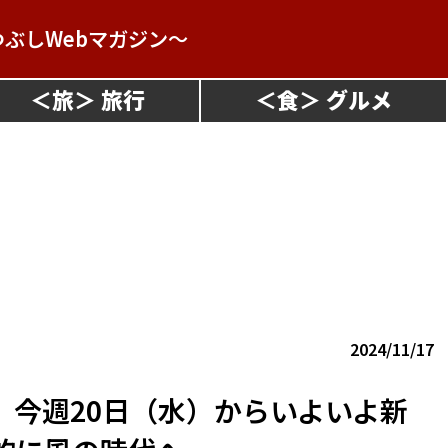
つぶしWebマガジン～
＜
旅
＞
＜
食
＞
2024/11/17
 今週20日（水）からいよいよ新