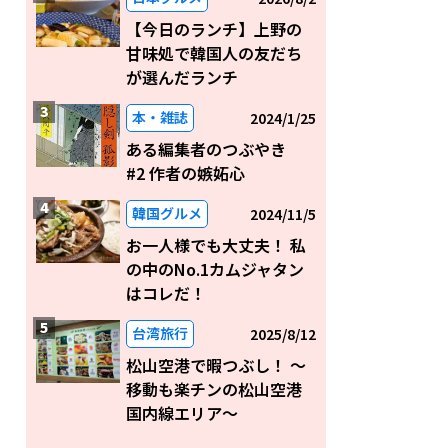
【今日のランチ】上野の
甘味処で韓国人の友だち
が選んだランチ
本・雑誌
2024/1/25
ある編集者のつぶやき
#2 作者の嫉妬心
韓国グルメ
2024/11/5
お一人様でも大丈夫！ 私
の中のNo.1カムジャタン
はコレだ！
台湾旅行
2025/8/12
松山空港で暇つぶし！ 〜
移動も楽チンの松山空港
国内線エリア～