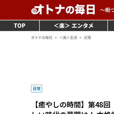
～暇
TOP
＜
楽
＞
オトナの毎日
>
＜美＞生活
>
日常
日常
【癒やしの時間】第48回